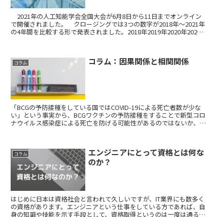
2021年の人工知能学会全国大会が6月8日から11日までオンライン
で開催されました。 クロージングでは3つの数字が2018年～2021年
の4年間を比較する形で発表されました。2018年2019年2020年2021
年論文発表件数647748...
コラム：因果関係と相関関係
コラム
「BCGの予防接種をしている国ではCOVID-19による死亡者数が少な
い」という事実から、BCGワクチンの予防接種をすることで新型コロ
ナウイルス感染症による死亡を防げる可能性があるのではないか、と
いうことが昨年（2020年）話題になりました...
エンジニアにとって資格とは何な
コラム
のか？
はじめに日本は資格社会と言われて久しいですが、IT業界にも数多く
の資格があります。エンジニアという仕事をしている方であれば、自
身の知識や技能を示す手段として、資格取得というのは一度は通る道