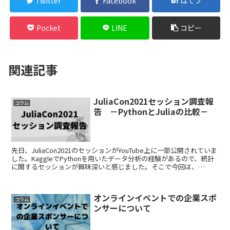
Twitter
Facebook
はてブ
Pocket
LINE
コピー
関連記事
JuliaCon2021セッション調査報
コラム
告 －PythonとJuliaの比較－
先日、JuliaCon2021のセッションがYouTube上に一部公開されていま
した。KaggleでPythonを用いたデータ分析の経験があるので、統計
に関するセッションが興味深いと感じました。そこで今回は、
Pythonを使用している側から...
オンラインイベントでの企業スポ
コラム
ンサーについて