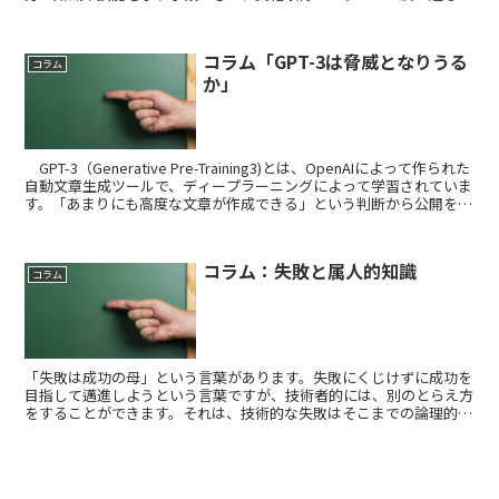
ではないでしょうか。しかし、近年はSNSが発達し、誰...
コラム「GPT-3は脅威となりうる
コラム
か」
GPT-3（Generative Pre-Training3)とは、OpenAIによって作られた
自動文章生成ツールで、ディープラーニングによって学習されていま
す。「あまりにも高度な文章が作成できる」という判断から公開を制
限されていたGPT...
コラム：失敗と属人的知識
コラム
「失敗は成功の母」という言葉があります。失敗にくじけずに成功を
目指して邁進しようという言葉ですが、技術者的には、別のとらえ方
をすることができます。それは、技術的な失敗はそこまでの論理的な
考察あるいは手順に間違いがあったからであって、それを正...