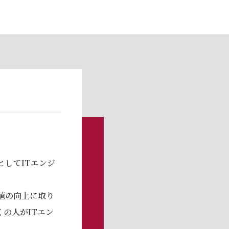
してITエンジ
値の向上に取り
の⼈がITエン