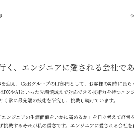
拶
⾏く、エンジニアに愛される会社で
周年を迎え、C&RグループのIT部⾨として、お客様の期待に⻑
はDXやAIといった先端領域まで対応できる技術⼒を持つエン
とく常に最先端の技術を研究し、挑戦し続けています。
「エンジニアの⽣涯価値をいかに⾼めるか」を⽇々考えて経営
ず挑戦する――それが私の信念です。エンジニアに愛される会社