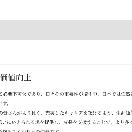
価値向上
って必要不可⽋であり、⽇々その重要性が増す中、⽇本では依然と
です。
アの皆さんがより⻑く、充実したキャリアを築けるよう、⽣涯価
思いに応えられる場を提供し、成⻑を⽀援することで、より多く
を作ることが我々の使命です。