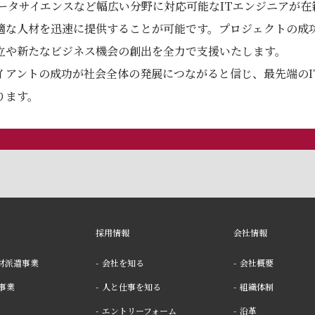
データサイエンスなど幅広い分野に対応可能なITエンジニアが
適な⼈材を迅速に提供することが可能です。プロジェクトの成
⽴や新たなビジネス機会の創出を全⼒で⽀援いたします。
イアントの成功が社会全体の発展につながると信じ、最先端のI
ります。
採⽤情報
会社情報
⼈材派遣事業
会社を知る
会社概要
事業
⼈と仕事を知る
組織体制
エントリーフォーム
沿⾰